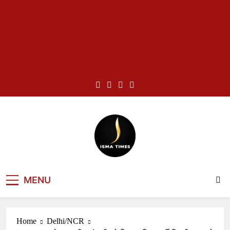
Skip
to
content
ISMA TIMES
MENU
NEWS
Home
Delhi/NCR