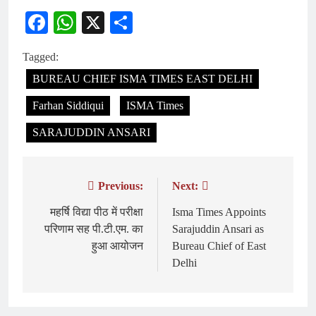
Facebook
WhatsApp
X
Share
Tagged:
BUREAU CHIEF ISMA TIMES EAST DELHI
Farhan Siddiqui
ISMA Times
SARAJUDDIN ANSARI
Previous:
Next:
Post
navigation
महर्षि विद्या पीठ में परीक्षा
Isma Times Appoints
परिणाम सह पी.टी.एम. का
Sarajuddin Ansari as
हुआ आयोजन
Bureau Chief of East
Delhi