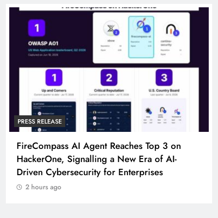
PRESS RELEASE
I Agent Reaches Top 3 on
Broadway Partne
nalling a New Era of AI-
To Launch Partic
curity for Enterprises
2 hours ago