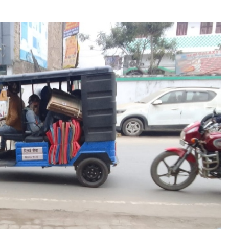
PRESS RELEASE
y Fast-
FireCompass AI Agent Reaches Top 3
rore Market
on HackerOne, Signalling a New Era of
AI-Driven Cybersecurity for Enterprises