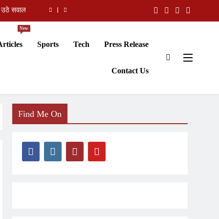
शुभकामनाएं
New
 हुई चर्चा
Articles
Sports
Tech
Press Release
 का इस्तीफा
Contact Us
 उठे सवाल
शुभकामनाएं
 हुई चर्चा
Find Me On