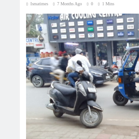
Ismatimes
7 Months Ago
0
1 Mins
PRESS RELEASE
ndia’s Waterproofing Industr
Tracks Toward Rs. 15,000 C
by 2026