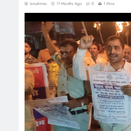
Ismatimes
11 Months Ago
0
1 Mins