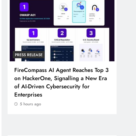
PRESS RELEASE
PRESS
FireCompass AI Agent Reaches Top 3
Broa
on HackerOne, Signalling a New Era
Foun
of AI-Driven Cybersecurity for
Part
Enterprises
5 h
5 hours ago