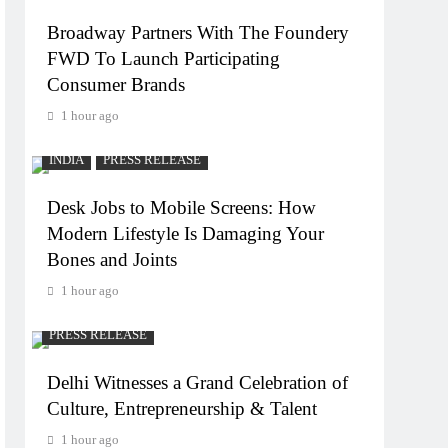
Broadway Partners With The Foundery
FWD To Launch Participating
Consumer Brands
1 hour ago
INDIA
PRESS RELEASE
Desk Jobs to Mobile Screens: How
Modern Lifestyle Is Damaging Your
Bones and Joints
1 hour ago
PRESS RELEASE
Delhi Witnesses a Grand Celebration of
Culture, Entrepreneurship & Talent
1 hour ago