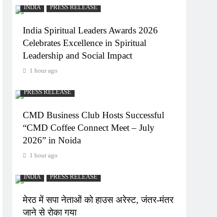
INDIA
PRESS RELEASE
India Spiritual Leaders Awards 2026
Celebrates Excellence in Spiritual
Leadership and Social Impact
1 hour ago
PRESS RELEASE
CMD Business Club Hosts Successful
“CMD Coffee Connect Meet – July
2026” in Noida
1 hour ago
INDIA
PRESS RELEASE
मेरठ में सपा नेताओं को हाउस अरेस्ट, जंतर-मंतर
जाने से रोका गया