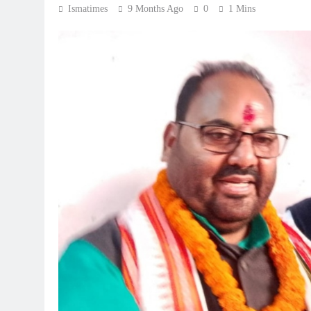
Ismatimes
9 Months Ago
0
1 Mins