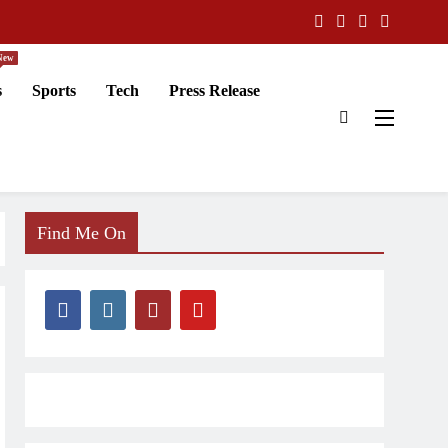
New
s
Sports
Tech
Press Release
Find Me On