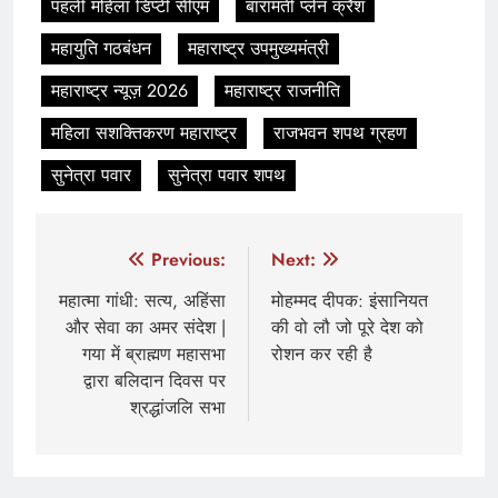
पहली महिला डिप्टी सीएम
बारामती प्लेन क्रैश
महायुति गठबंधन
महाराष्ट्र उपमुख्यमंत्री
महाराष्ट्र न्यूज़ 2026
महाराष्ट्र राजनीति
महिला सशक्तिकरण महाराष्ट्र
राजभवन शपथ ग्रहण
सुनेत्रा पवार
सुनेत्रा पवार शपथ
Post
Previous:
Next:
navigation
महात्मा गांधी: सत्य, अहिंसा
मोहम्मद दीपक: इंसानियत
और सेवा का अमर संदेश |
की वो लौ जो पूरे देश को
गया में ब्राह्मण महासभा
रोशन कर रही है
द्वारा बलिदान दिवस पर
श्रद्धांजलि सभा