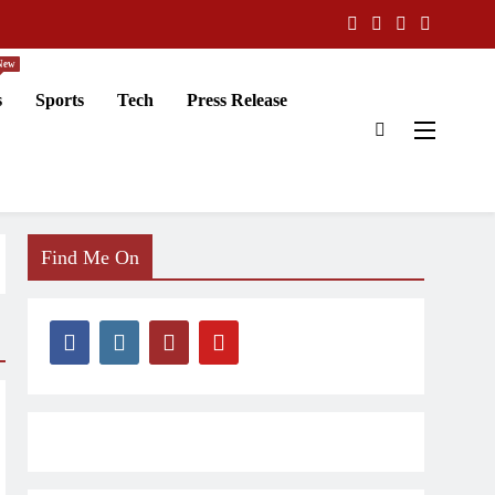
New
s
Sports
Tech
Press Release
Find Me On