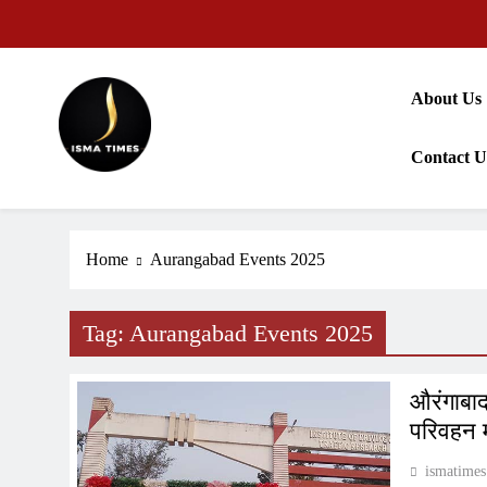
Skip
to
content
About Us
Contact U
ISMA TIMES NEWS
Home
Aurangabad Events 2025
Tag:
Aurangabad Events 2025
औरंगाबाद 
परिवहन म
ismatimes