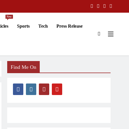
New
icles
Sports
Tech
Press Release
Find Me On