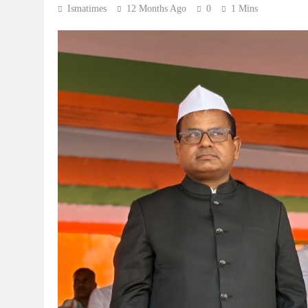
Ismatimes
12 Months Ago
0
1 Mins