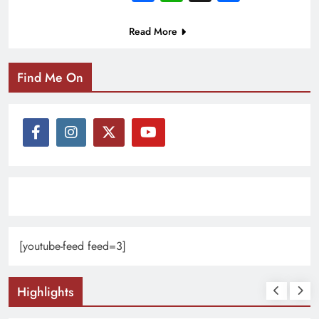
Read More
Find Me On
[youtube-feed feed=3]
Highlights