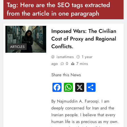
Tag:
Here are the SEO tags extracted
from the article in one paragraph
Imposed Wars: The Civilian
Cost of Proxy and Regional
Conflicts.
ARTICLES
ismatimes
1 year
ago
0
7 mins
Share this News
Facebook
WhatsApp
X
Share
By Najmuddin A. Farooqi. I am
deeply concerned for Iran and the
Iranian people. I believe that every
human life is as precious as my own.