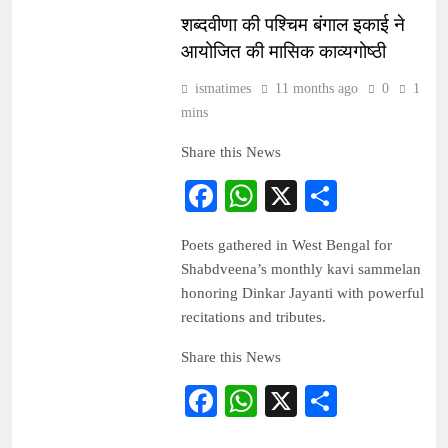
शब्दवीणा की पश्चिम बंगाल इकाई ने
आयोजित की मासिक काव्यगोष्ठी
ismatimes
11 months ago
0
1
mins
Share this News
Facebook
WhatsApp
X
Share
Poets gathered in West Bengal for
Shabdveena’s monthly kavi sammelan
honoring Dinkar Jayanti with powerful
recitations and tributes.
Share this News
Facebook
WhatsApp
X
Share