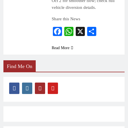
Oct 2 for smoother flow; check full
vehicle diversion details.
Share this News
Facebook
WhatsApp
X
Share
Read More
Find Me On