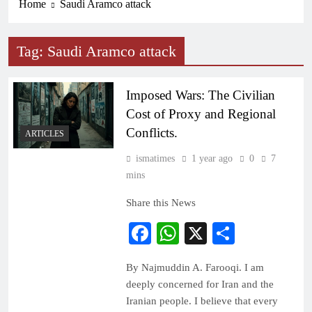
Home
Saudi Aramco attack
Tag:
Saudi Aramco attack
Imposed Wars: The Civilian
Cost of Proxy and Regional
Conflicts.
ARTICLES
ismatimes
1 year ago
0
7
mins
Share this News
Facebook
WhatsApp
X
Share
By Najmuddin A. Farooqi. I am
deeply concerned for Iran and the
Iranian people. I believe that every