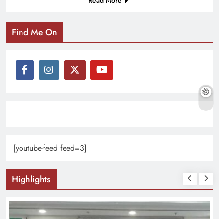
Read More
Find Me On
[youtube-feed feed=3]
Highlights