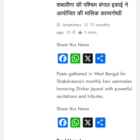
शब्दवीणा की पश्चिम बंगाल इकाई ने
आयोजित की मासिक काव्यगोष्ठी
ismatimes
11 months
ago
0
1 mins
Share this News
Facebook
WhatsApp
X
Share
Poets gathered in West Bengal for
Shabdveena’s monthly kavi sammelan
honoring Dinkar Jayanti with powerful
recitations and tributes.
Share this News
Facebook
WhatsApp
X
Share