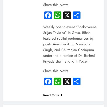
Share this News
Facebook
WhatsApp
X
Share
Weekly poetic event “Shabdveena
Srijan Trividhā” in Gaya, Bihar,
featured soulful performances by
poets Anamika Anu, Narendra
Singh, and Chitranjan Chainpura
under the direction of Dr. Rashmi
Priyadarshani and Kirti Yadav.
Share this News
Facebook
WhatsApp
X
Share
Read More
INDIA