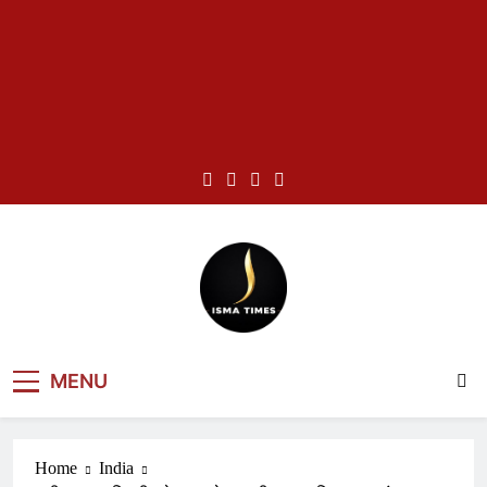
Skip
to
content
ISMA TIMES
MENU
NEWS
Home
India