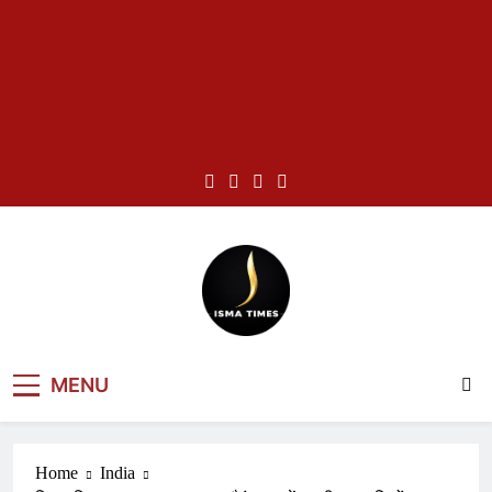
Skip
to
content
ISMA TIMES
MENU
NEWS
Home
India