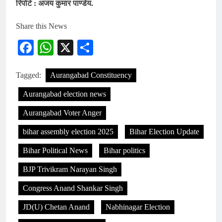
रिपोर्ट : अजय कुमार पाण्डेय.
Share this News
Facebook
WhatsApp
X
Share
Tagged:
Aurangabad Constituency
Aurangabad election news
Aurangabad Voter Anger
bihar assembly election 2025
Bihar Election Update
Bihar Political News
Bihar politics
BJP Trivikram Narayan Singh
Congress Anand Shankar Singh
JD(U) Chetan Anand
Nabhinagar Election