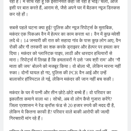
रही हैं। मैं सोच रहा हूं कि इंसानियत कहां जा रही है भाई? चलो, आज
इसी पर बात करते हैं, आराम से, जैसे अपने घर में बैठकर न्यूज डिस्कस
कर रहे हों।
सबसे पहले घटना क्या हुई? पुलिस और न्यूज रिपोर्ट्स के मुताबिक,
मकंदर एक पिकअप वैन में हेल्पर का काम करता था। वैन में कुछ मवेशी
लदे थे। 14 जनवरी की रात को सहादा गांव के पास कुछ लोग आए, वैन
रोकी और गौ तस्करी का शक करके ड्राइवर और हेल्पर पर हमला कर
दिया। मकंदर को प्लास्टिक पाइप, लाठी और धारदार हथियारों से
मारा। रिपोर्ट्स में लिखा है कि हमलावरों ने उसे ‘जय श्री राम’ और ‘गौ
माता की जय’ बोलने को मजबूर किया। वो बोला भी, लेकिन मारना नहीं
रुका। दोनों घायल हो गए, पुलिस की PCR वैन आई और उन्हें
बालासोर हॉस्पिटल ले गई, लेकिन मकंदर की जान नहीं बच सकी।
मकंदर के घर में पत्नी और तीन छोटे-छोटे बच्चे हैं। वो परिवार का
इकलौता कमाने वाला था। सोचो, अब वो लोग कैसे गुजारा करेंगे?
जिला प्रशासन ने रेड क्रॉस फंड से 20 हजार रुपये की मदद दी है,
लेकिन ये कितना काफी है? परिवार वाले बाकी आरोपी की जल्दी
गिरफ्तारी मांग रहे हैं।