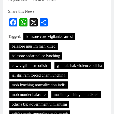
Share this News
Facebook
WhatsApp
X
Share
Tagged:
balasore cow vigilantes arrest
balasore muslim man killed
balasore sadar police lynching
cow vigilantism odisha
gau rakshak violence odisha
jai shri ram forced chant lynching
mob lynching normalization india
mob murder balasore
muslim lynching india 2026
odisha bjp government vigilantism
odisha cattle smuggling mob attack