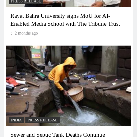
PRESS RELEASE
Rayat Bahra University signs MoU for AI-
Enabled Media School with The Tribune Trust
2 months ago
INDIA
PRESS RELEASE
Sewer and Septic Tank Deaths Continue