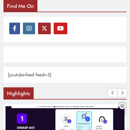
Find Me On
[youtube-feed feed=3]
Highlights