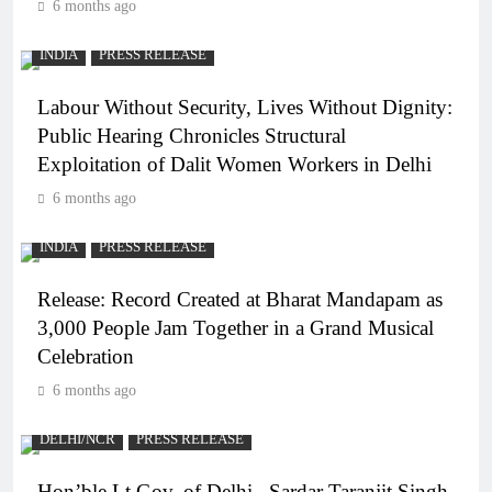
6 months ago
INDIA
PRESS RELEASE
Labour Without Security, Lives Without Dignity:
Public Hearing Chronicles Structural
Exploitation of Dalit Women Workers in Delhi
6 months ago
INDIA
PRESS RELEASE
Release: Record Created at Bharat Mandapam as
3,000 People Jam Together in a Grand Musical
Celebration
6 months ago
DELHI/NCR
PRESS RELEASE
Hon’ble Lt.Gov. of Delhi , Sardar Taranjit Singh