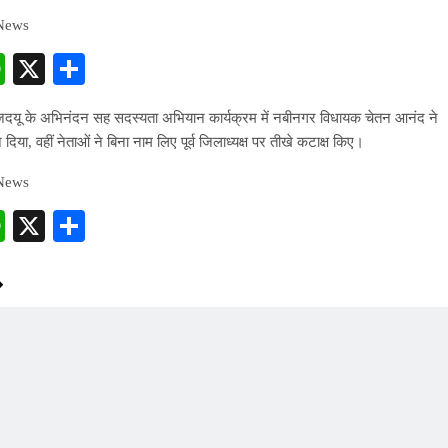
 News
cebook
WhatsApp
X
Share
 जदयू के अभिनंदन सह सदस्यता अभियान कार्यक्रम में नबीनगर विधायक चेतन आनंद ने
 दिया, वहीं नेताओं ने बिना नाम लिए पूर्व जिलाध्यक्ष पर तीखे कटाक्ष किए।
 News
cebook
WhatsApp
X
Share
PRESS RELEASE
ndia’s Waterproofing Industry Fast-
Tracks Toward Rs. 15,000 Crore Market
by 2026