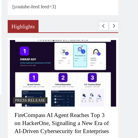
[youtube-feed feed=3]
Highlights
PRESS RELEASE
PRESS
FireCompass AI Agent Reaches Top 3
Broa
on HackerOne, Signalling a New Era of
FWD 
AI-Driven Cybersecurity for Enterprises
Cons