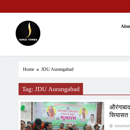
Skip
to
content
Abo
मोहन भ
वजीरगं
ISMA TIMES NEWS
Home
JDU Aurangabad
मोहन भ
Tag:
JDU Aurangabad
औरंगाबाद
सियासत
ismatime