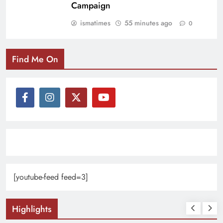
Campaign
ismatimes
55 minutes ago
0
Find Me On
[youtube-feed feed=3]
Highlights