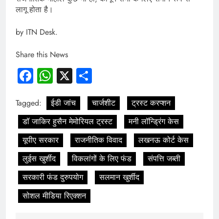
लागू होता है।
by ITN Desk.
Share this News
Facebook
WhatsApp
X
Share
Tagged:
ईडी जांच
चार्जशीट
ट्रस्ट करप्शन
डॉ जाकिर हुसैन मेमोरियल ट्रस्ट
मनी लॉन्ड्रिंग केस
यूपीए सरकार
राजनीतिक विवाद
लखनऊ कोर्ट केस
लुईस खुर्शीद
विकलांगों के लिए फंड
संपत्ति जब्ती
सरकारी फंड दुरुपयोग
सलमान खुर्शीद
सोशल मीडिया रिएक्शन