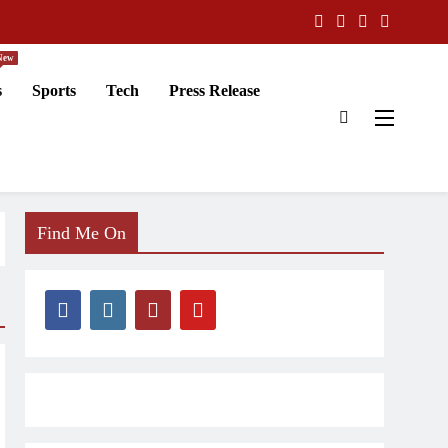
New
s
Sports
Tech
Press Release
Find Me On