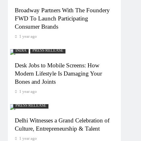
Broadway Partners With The Foundery
FWD To Launch Participating
Consumer Brands
1 year ago
INDIA
PRESS RELEASE
Desk Jobs to Mobile Screens: How
Modern Lifestyle Is Damaging Your
Bones and Joints
1 year ago
PRESS RELEASE
Delhi Witnesses a Grand Celebration of
Culture, Entrepreneurship & Talent
1 year ago