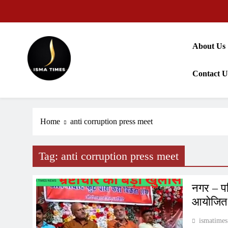
Skip
to
content
About Us
Contact U
ISMA TIMES NEWS
Home
anti corruption press meet
Tag:
anti corruption press meet
नगर – पर
आयोजित क
ismatimes