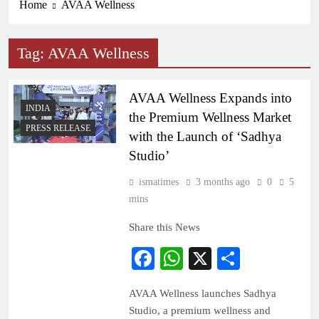
Home
AVAA Wellness
Tag:
AVAA Wellness
AVAA Wellness Expands into
INDIA
the Premium Wellness Market
PRESS RELEASE
with the Launch of ‘Sadhya
Studio’
ismatimes
3 months ago
0
5
mins
Share this News
Facebook
WhatsApp
X
Share
AVAA Wellness launches Sadhya
Studio, a premium wellness and