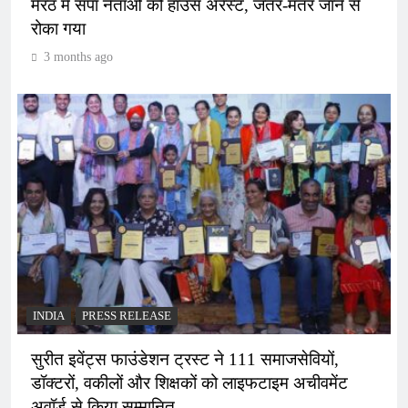
मेरठ में सपा नेताओं को हाउस अरेस्ट, जंतर-मंतर जाने से
रोका गया
3 months ago
INDIA
PRESS RELEASE
सुरीत इवेंट्स फाउंडेशन ट्रस्ट ने 111 समाजसेवियों,
डॉक्टरों, वकीलों और शिक्षकों को लाइफटाइम अचीवमेंट
अवॉर्ड से किया सम्मानित