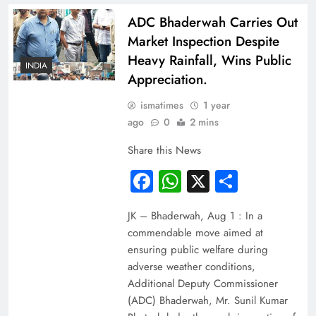
ADC Bhaderwah Carries Out
Market Inspection Despite
Heavy Rainfall, Wins Public
INDIA
Appreciation.
ismatimes
1 year
ago
0
2 mins
Share this News
Facebook
WhatsApp
X
Share
JK – Bhaderwah, Aug 1 : In a
commendable move aimed at
ensuring public welfare during
adverse weather conditions,
Additional Deputy Commissioner
(ADC) Bhaderwah, Mr. Sunil Kumar